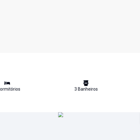
ormitório
s
3
Banheiro
s