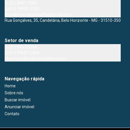
(31) 3451-2464
(31) 99939-2334
realimoveispampulha@gmail.com
Rua Gonçalves, 35, Candelária, Belo Horizonte - MG - 31510-350
Setor de venda
(31) 3457-5766
(31) 99550-2464
contato@realimoveisbh.com.br
Navegação rápida
Home
Sobre nós
Buscar imóvel
Anunciar imóvel
Contato