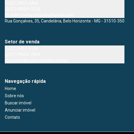
(31) 3451-2464
(31) 99939-2334
realimoveispampulha@gmail.com
Rua Gonçalves, 35, Candelária, Belo Horizonte - MG - 31510-350
Setor de venda
(31) 3457-5766
(31) 99550-2464
contato@realimoveisbh.com.br
Navegação rápida
Home
Sobre nós
Buscar imóvel
Anunciar imóvel
Contato