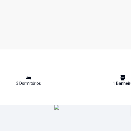
3
Dormitório
s
1
Banheir