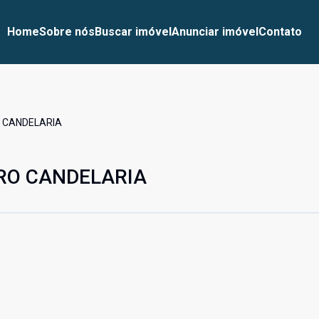
Home
Sobre nós
Buscar imóvel
Anunciar imóvel
Contato
O CANDELARIA
RO CANDELARIA