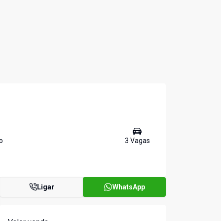
o
3
Vaga
s
Ligar
WhatsApp