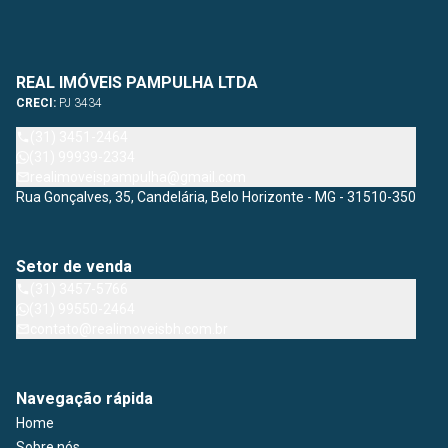
REAL IMÓVEIS PAMPULHA LTDA
CRECI:
PJ 3434
(31) 3451-2464
(31) 99939-2334
realimoveispampulha@gmail.com
Rua Gonçalves, 35, Candelária, Belo Horizonte - MG - 31510-350
Setor de venda
(31) 3457-5766
(31) 99550-2464
contato@realimoveisbh.com.br
Navegação rápida
Home
Sobre nós