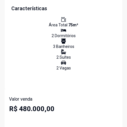
Características
Área Total
75
m²
2
Dormitório
s
3
Banheiro
s
2
Suíte
s
2
Vaga
s
Valor venda
R$ 480.000,00