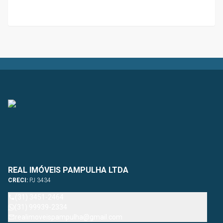
REAL IMÓVEIS PAMPULHA LTDA
CRECI:
PJ 3434
(31) 3451-2464
(31) 99939-2334
realimoveispampulha@gmail.com