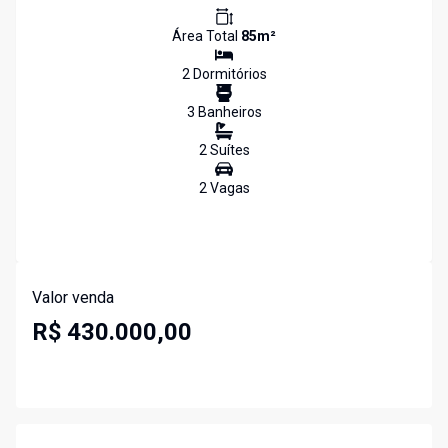
Área Total
85
m²
2
Dormitório
s
3
Banheiro
s
2
Suíte
s
2
Vaga
s
Valor venda
R$ 430.000,00