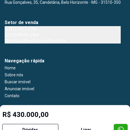
Rua Gonçalves, 35, Candelária, Belo Horizonte - MG - 31510-350
Setor de venda
(31) 3457-5766
(31) 99550-2464
contato@realimoveisbh.com.br
Navegação rápida
Home
Sobre nós
Buscar imóvel
Anunciar imóvel
Contato
R$ 430.000,00
Imobiliária Certificada:
Selo de Tecnologia Loft
Dúvidas
Ligar