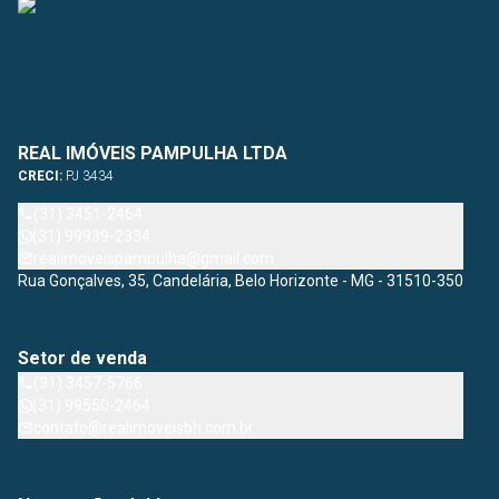
REAL IMÓVEIS PAMPULHA LTDA
CRECI:
PJ 3434
(31) 3451-2464
(31) 99939-2334
realimoveispampulha@gmail.com
Rua Gonçalves, 35, Candelária, Belo Horizonte - MG - 31510-350
Setor de venda
(31) 3457-5766
(31) 99550-2464
contato@realimoveisbh.com.br