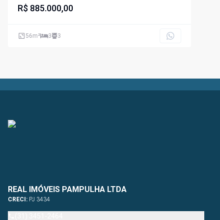
R$ 885.000,00
56
m²
3
3
REAL IMÓVEIS PAMPULHA LTDA
CRECI:
PJ 3434
(31) 3451-2464