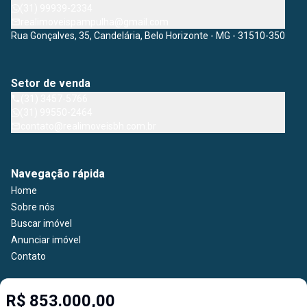
(31) 99939-2334
realimoveispampulha@gmail.com
Rua Gonçalves, 35, Candelária, Belo Horizonte - MG - 31510-350
Setor de venda
(31) 3457-5766
(31) 99550-2464
contato@realimoveisbh.com.br
Navegação rápida
Home
Sobre nós
Buscar imóvel
Anunciar imóvel
Contato
R$ 853.000,00