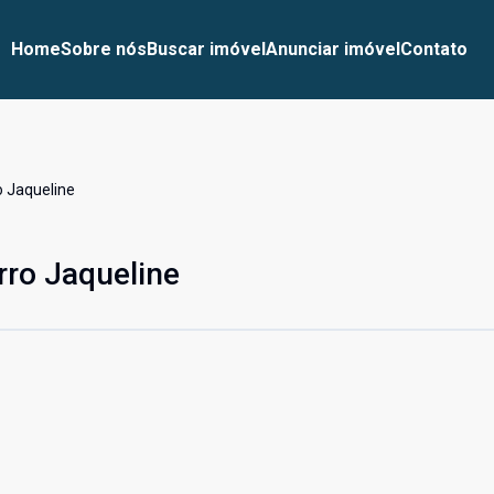
Home
Sobre nós
Buscar imóvel
Anunciar imóvel
Contato
o Jaqueline
rro Jaqueline