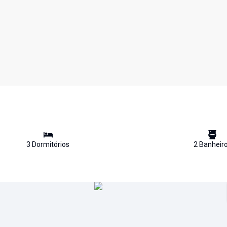
3
Dormitório
s
2
Banheir