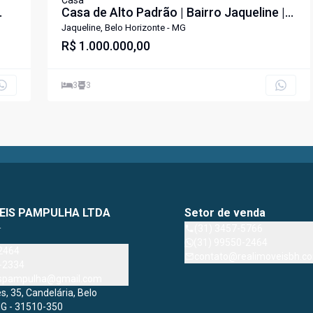
Casa
Casa de Alto Padrão | Bairro Jaqueline |
360 m²
Jaqueline, Belo Horizonte - MG
R$ 1.000.000,00
3
3
EIS PAMPULHA LTDA
Setor de venda
4
(31) 3457-5766
(31) 99550-2464
2464
contato@realimoveisbh.co
-2334
ispampulha@gmail.com
, 35, Candelária, Belo
MG - 31510-350