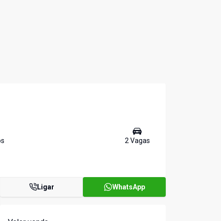
o
s
2
Vaga
s
Ligar
WhatsApp