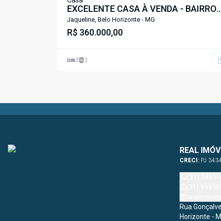
Casa
EXCELENTE CASA À VENDA - BAIRRO
JAQUELINE | BH
Jaqueline, Belo Horizonte - MG
R$ 360.000,00
3
2
REAL IMÓV
CRECI:
PJ 343
(31) 3451-
(31) 99939
realimove
Rua Gonçalves
Horizonte - 