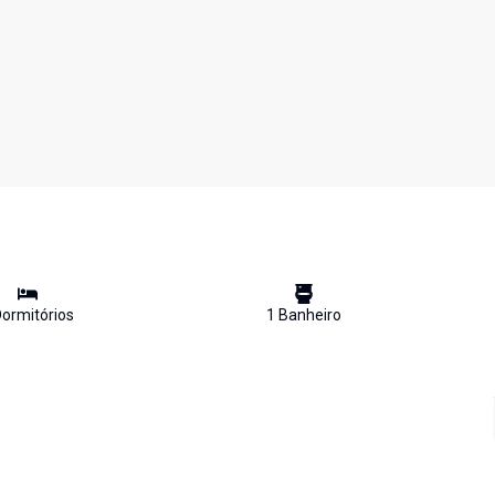
ormitório
s
1
Banheiro