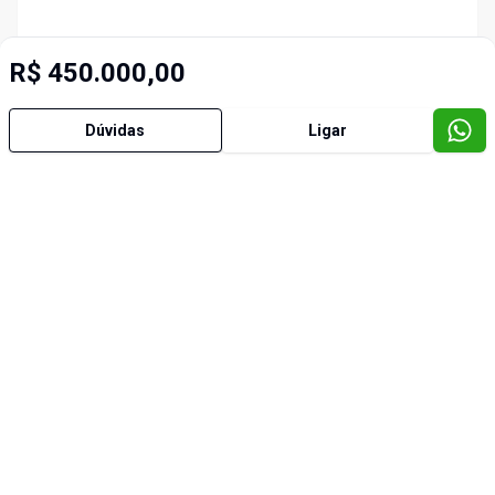
R$ 450.000,00
Dúvidas
Ligar
Imóveis semelhantes
Cód:
3554
Cód:
2