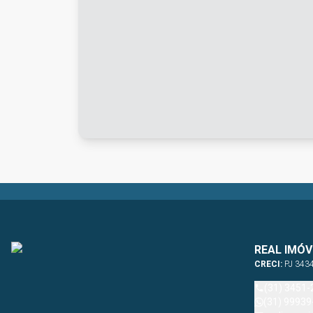
REAL IMÓV
CRECI:
PJ 343
(31) 3451-
(31) 99939