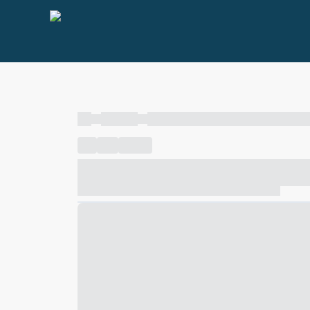
----
----- -----
----- ----- -- ------ ---- ---- -- ----- ----- ---
----
-----
---- ------
----- ----- -- ------ ---- ---- -- ---
----- ----- -- ------ ---- ---- -- ----- ----- ----- --- ------