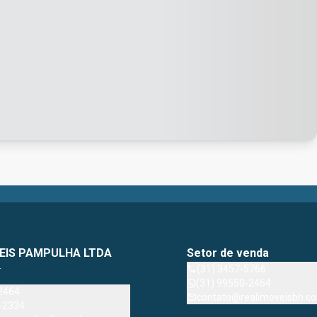
EIS PAMPULHA LTDA
Setor de venda
4
(31) 3457-5766
(31) 99550-2464
2464
contato@realimoveisbh.co
-2334