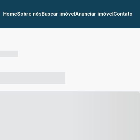
Home
Sobre nós
Buscar imóvel
Anunciar imóvel
Contato
-- --- ------
-- ----- ----- --- ------