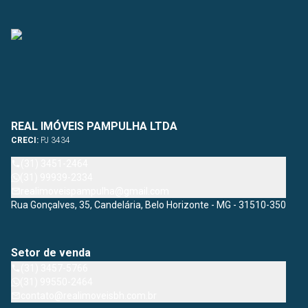
REAL IMÓVEIS PAMPULHA LTDA
CRECI:
PJ 3434
(31) 3451-2464
(31) 99939-2334
realimoveispampulha@gmail.com
Rua Gonçalves, 35, Candelária, Belo Horizonte - MG - 31510-350
Setor de venda
(31) 3457-5766
(31) 99550-2464
contato@realimoveisbh.com.br