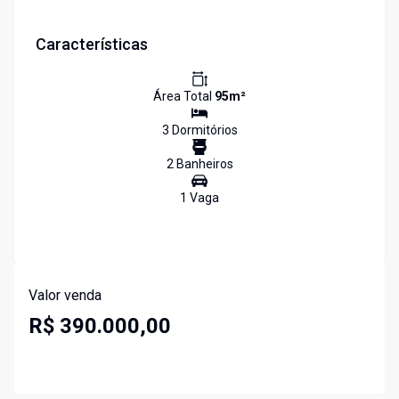
Características
Área Total
95
m²
3
Dormitório
s
2
Banheiro
s
1
Vaga
Valor venda
R$ 390.000,00