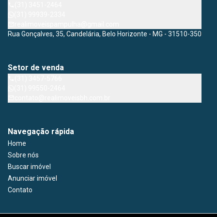
(31) 3451-2464
(31) 99939-2334
realimoveispampulha@gmail.com
Rua Gonçalves, 35, Candelária, Belo Horizonte - MG - 31510-350
Setor de venda
(31) 3457-5766
(31) 99550-2464
contato@realimoveisbh.com.br
Navegação rápida
Home
Sobre nós
Buscar imóvel
Anunciar imóvel
Contato