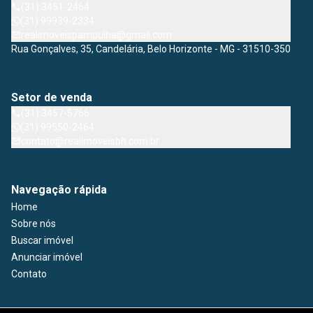
(31) 3451-2464
(31) 99939-2334
realimoveispampulha@gmail.com
Rua Gonçalves, 35, Candelária, Belo Horizonte - MG - 31510-350
Setor de venda
(31) 3457-5766
(31) 99550-2464
contato@realimoveisbh.com.br
Navegação rápida
Home
Sobre nós
Buscar imóvel
Anunciar imóvel
Contato