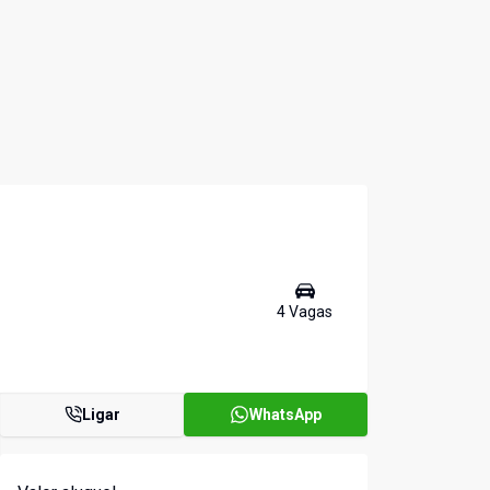
4
Vaga
s
Ligar
WhatsApp