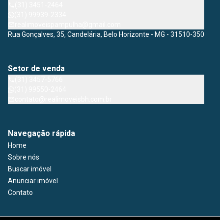
(31) 3451-2464
(31) 99939-2334
realimoveispampulha@gmail.com
Rua Gonçalves, 35, Candelária, Belo Horizonte - MG - 31510-350
Setor de venda
(31) 3457-5766
(31) 99550-2464
contato@realimoveisbh.com.br
Navegação rápida
Home
Sobre nós
Buscar imóvel
Anunciar imóvel
Contato