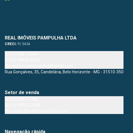
REAL IMÓVEIS PAMPULHA LTDA
CRECI:
PJ 3434
(31) 3451-2464
(31) 99939-2334
realimoveispampulha@gmail.com
Rua Gonçalves, 35, Candelária, Belo Horizonte - MG - 31510-350
Setor de venda
(31) 3457-5766
(31) 99550-2464
contato@realimoveisbh.com.br
Navegação rápida