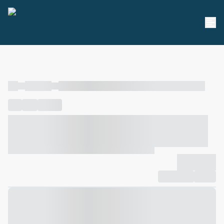
----
----- -----
----- ----- -- ------ ---- ---- -- ----- ----- ----- --- ------
----
-----
---- ------
----- ----- -- ------ ---- ---- -- ----- ----- -----
--- ------
----- ----- -- ------ ---- ---- -- ----- ----- ----- --- ------
-------------
Compartilhar
Favorito