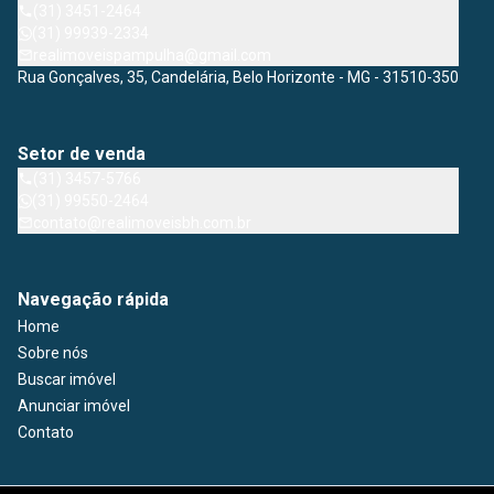
(31) 3451-2464
(31) 99939-2334
realimoveispampulha@gmail.com
Rua Gonçalves, 35, Candelária, Belo Horizonte - MG - 31510-350
Setor de venda
(31) 3457-5766
(31) 99550-2464
contato@realimoveisbh.com.br
Navegação rápida
Home
Sobre nós
Buscar imóvel
Anunciar imóvel
Contato