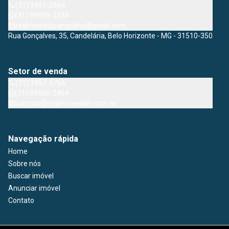
(31) 3451-2464
(31) 99939-2334
realimoveispampulha@gmail.com
Rua Gonçalves, 35, Candelária, Belo Horizonte - MG - 31510-350
Setor de venda
(31) 3457-5766
(31) 99550-2464
contato@realimoveisbh.com.br
Navegação rápida
Home
Sobre nós
Buscar imóvel
Anunciar imóvel
Contato