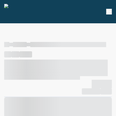
----
----- -----
----- ----- -- ------ ---- ---- -- ----- ----- ----- --- ------
----
-----
---- ------
----- ----- -- ------ ---- ---- -- ----- ----- -----
--- ------
----- ----- -- ------ ---- ---- -- ----- ----- ----- --- ------
-------------
Compartilhar
Favorito