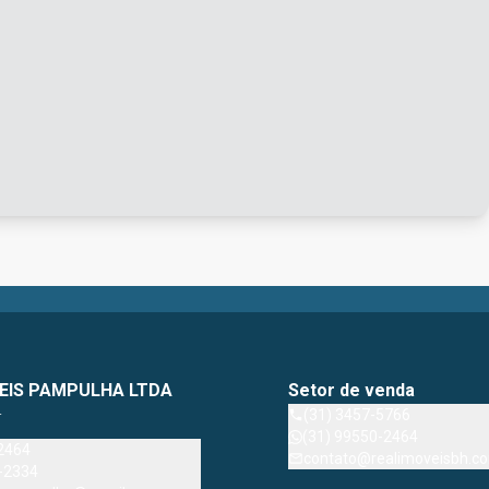
EIS PAMPULHA LTDA
Setor de venda
4
(31) 3457-5766
(31) 99550-2464
2464
contato@realimoveisbh.co
-2334