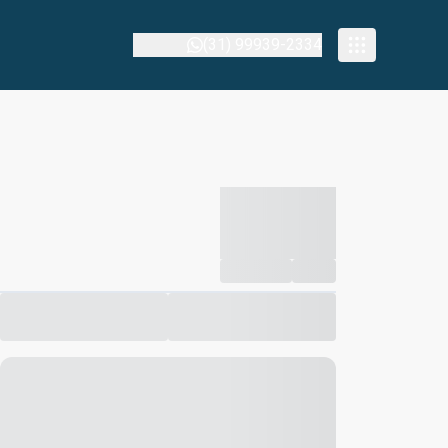
(31) 99939-2334
-----------
--
Compartilhar
Favorito