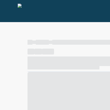
----
----- -----
----- ----- -- ------ ---- ---- -- ----- ----- ---
----
-----
---- ------
----- ----- -- ------ ---- ---- -- ---
----- ----- -- ------ ---- ---- -- ----- ----- ----- --- ------