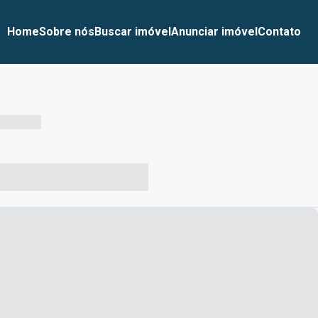
Home
Sobre nós
Buscar imóvel
Anunciar imóvel
Contato
-- --- ------
-- ----- ----- --- ------