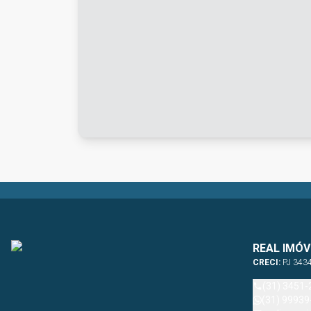
REAL IMÓV
CRECI:
PJ 343
(31) 3451-
(31) 99939