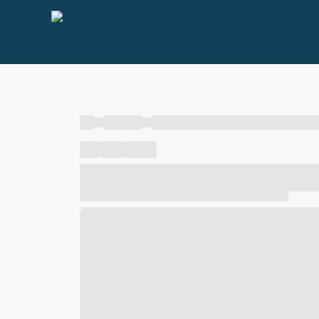
----
----- -----
----- ----- -- ------ ---- ---- -- ----- ----- ---
----
-----
---- ------
----- ----- -- ------ ---- ---- -- ---
----- ----- -- ------ ---- ---- -- ----- ----- ----- --- ------