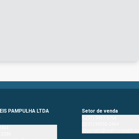
EIS PAMPULHA LTDA
Setor de venda
4
(31) 3457-5766
(31) 99550-2464
2464
contato@realimoveisbh.co
-2334