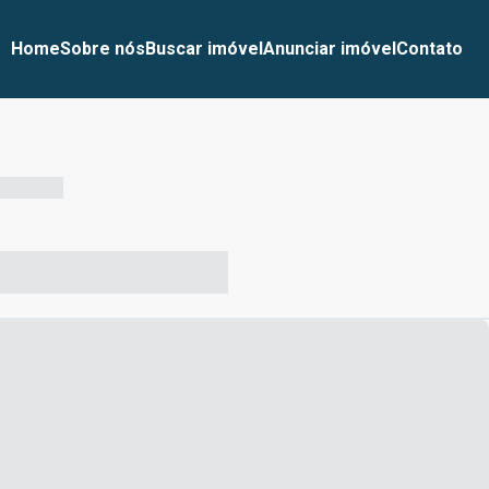
Home
Sobre nós
Buscar imóvel
Anunciar imóvel
Contato
-- --- ------
-- ----- ----- --- ------