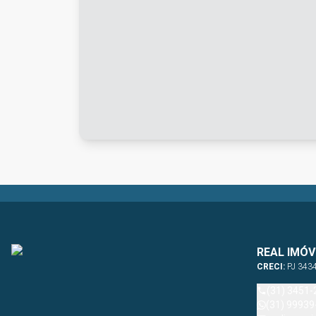
REAL IMÓV
CRECI:
PJ 343
(31) 3451-
(31) 99939