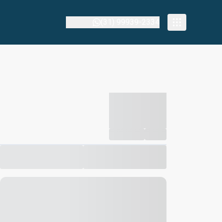
(31) 99939-2334
-----------
--
Compartilhar
Favorito