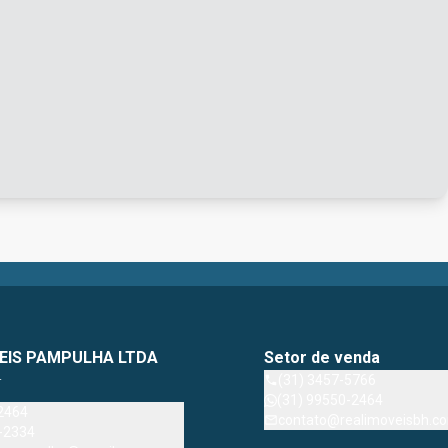
EIS PAMPULHA LTDA
Setor de venda
4
(31) 3457-5766
(31) 99550-2464
2464
contato@realimoveisbh.co
-2334