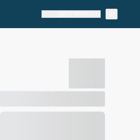
(31) 99939-2334
-----------
--
Compartilhar
Favorito