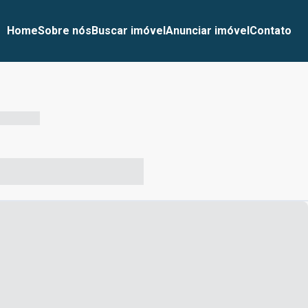
Home
Sobre nós
Buscar imóvel
Anunciar imóvel
Contato
-- --- ------
-- ----- ----- --- ------