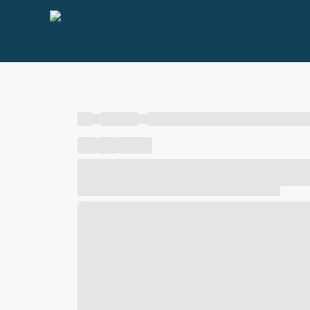
----
----- -----
----- ----- -- ------ ---- ---- -- ----- ----- ---
----
-----
---- ------
----- ----- -- ------ ---- ---- -- ---
----- ----- -- ------ ---- ---- -- ----- ----- ----- --- ------