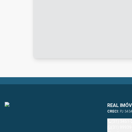
REAL IMÓV
CRECI:
PJ 343
(31) 3451-
(31) 99939