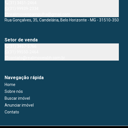
(31) 3451-2464
(31) 99939-2334
realimoveispampulha@gmail.com
Rua Gonçalves, 35, Candelária, Belo Horizonte - MG - 31510-350
Setor de venda
(31) 3457-5766
(31) 99550-2464
contato@realimoveisbh.com.br
Navegação rápida
Home
Sobre nós
Buscar imóvel
Anunciar imóvel
Contato