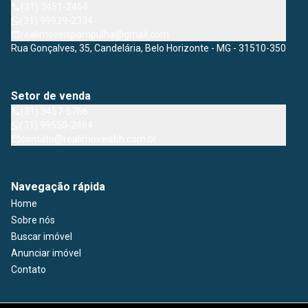
(31) 3451-2464
(31) 99939-2334
realimoveispampulha@gmail.com
Rua Gonçalves, 35, Candelária, Belo Horizonte - MG - 31510-350
Setor de venda
(31) 3457-5766
(31) 99550-2464
contato@realimoveisbh.com.br
Navegação rápida
Home
Sobre nós
Buscar imóvel
Anunciar imóvel
Contato